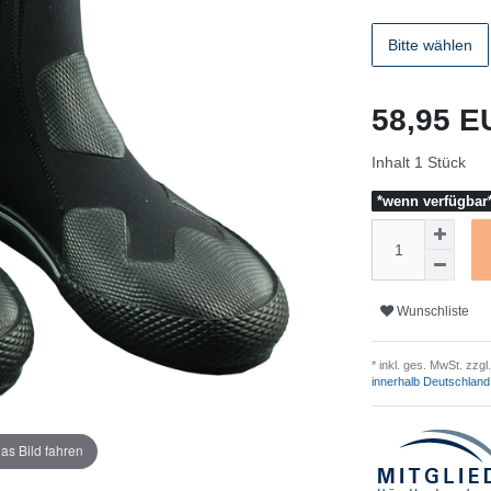
Bitte wählen
58,95 
Inhalt
1
Stück
*wenn verfügbar*
Wunschliste
* inkl. ges. MwSt. zzgl.
innerhalb Deutschland
as Bild fahren