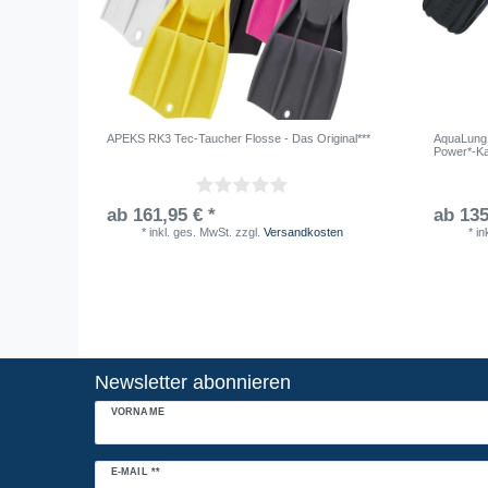
APEKS RK3 Tec-Taucher Flosse - Das Original***
AquaLung 
Power*-Ka
ab 161,95 € *
ab 135
*
inkl. ges. MwSt.
zzgl.
Versandkosten
*
in
Newsletter abonnieren
VORNAME
Newsletter
E-MAIL **