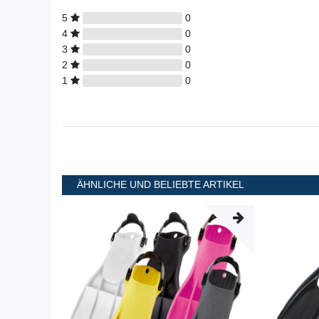
5
0
4
0
3
0
2
0
1
0
ÄHNLICHE UND BELIEBTE ARTIKEL