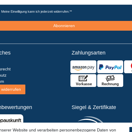
Meine Einwilligung kann ich jederzeit widerrufen.**
Abonnieren
iches
Zahlungsarten
srecht
utz
um
 widerrufen
nbewertungen
Siegel & Zertifikate
unserer Website und verarbeiten personenbezogene Daten von