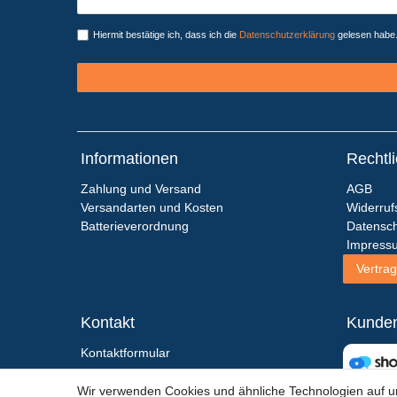
Honig
Hiermit bestätige ich, dass ich die
Daten­schutz­erklärung
gelesen habe. 
Informationen
Rechtl
Zahlung und Versand
AGB
Versandarten und Kosten
Widerruf
Batterieverordnung
Datensch
Impress
Vertrag
Kontakt
Kunde
Kontaktformular
+49 (0)6867 - 91 28 193
Wir verwenden Cookies und ähnliche Technologien auf 