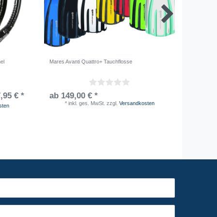
el
Mares Avanti Quattro+ Tauchflosse
OMEGA UL
Guillaum
,95 € *
ab 149,00 € *
ab 59,
*
inkl. ges. MwSt.
zzgl.
Versandkosten
*
i
sten