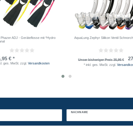
Phazer ADJ - Geräteflosse mit *Hydro
AquaLung Zephyr Silikon Ventil Schnorch
nal
,95 € *
27
Unser bisheriger Preis 35,95 €
kl. ges. MwSt.
zzgl.
Versandkosten
*
inkl. ges. MwSt.
zzgl.
Versandko
NACHNAME