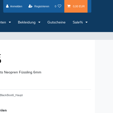
Anmelden
Registrieren
0
0,00 EUR
arten
Bekleidung
Gutscheine
Sale%
oots Neopren Füssling 6mm
BlackBoot6_Haupt
hlen