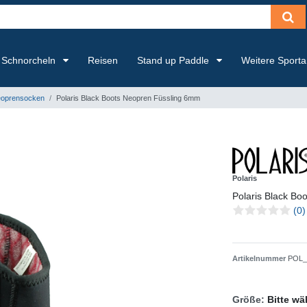
Schnorcheln
Reisen
Stand up Paddle
Weitere Sport
eoprensocken
Polaris Black Boots Neopren Füssling 6mm
Polaris
Polaris Black B
(0)
Artikelnummer
POL_
Größe:
Bitte wä