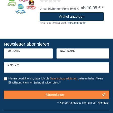
ab 10,95 € *
Unser bisheriger Preis 19,95 €
Artikel anzeigen
*
inkl. ges. MwSt.
zzgl.
Versandkosten
Newsletter abonnieren
VORNAME
NACHNAME
Newsletter
E-MAIL **
Honig
Hiermit bestätige ich, dass ich die
Daten­schutz­erklärung
gelesen habe. Meine
Einwilligung kann ich jederzeit widerrufen.**
Abonnieren
** Hierbei handelt es sich um ein Pflichtfeld.