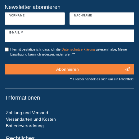
Newsletter abonnieren
VORNAME
NACHNAME
Newsletter
E-MAIL **
Honig
Hiermit bestätige ich, dass ich die
Daten­schutz­erklärung
gelesen habe. Meine
Einwilligung kann ich jederzeit widerrufen.**
Abonnieren
** Hierbei handelt es sich um ein Pflichtfeld.
Informationen
Zahlung und Versand
Versandarten und Kosten
Batterieverordnung
Rechtliches