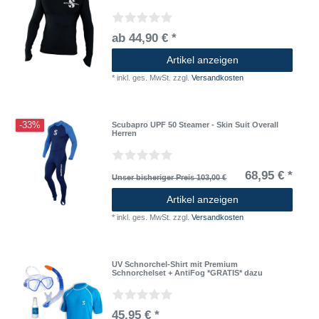
ab 44,90 € *
Artikel anzeigen
*
inkl. ges. MwSt.
zzgl.
Versandkosten
-33%
Scubapro UPF 50 Steamer - Skin Suit Overall
Herren
68,95 € *
Unser bisheriger Preis 103,00 €
Artikel anzeigen
*
inkl. ges. MwSt.
zzgl.
Versandkosten
UV Schnorchel-Shirt mit Premium
Schnorchelset + AntiFog *GRATIS* dazu
45,95 € *