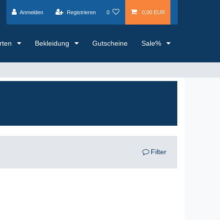
Anmelden
Registrieren
0
0,00 EUR
arten
Bekleidung
Gutscheine
Sale%
Filter