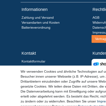
Informationen
Rechtl
Zahlung und Versand
AGB
Versandarten und Kosten
Widerruf
Batterieverordnung
Datensch
Impress
Vertrag
Kontakt
Kunde
Kontaktformular
+49 (0)6867 - 91 28 193
Wir verwenden Cookies und ähnliche Technologien auf 
shop(at)action-sport-24.de
Besucher:innen unserer Webseite (z.B. IP-Adresse), um z
Service-Zeiten:
Drittanbietern einzubinden oder Zugriffe auf unsere Webs
Do - Fr: 12:00 - 18:30 Uhr
gesetzte Cookies. Wir teilen diese Daten mit Dritten, die
Samstag: 09:00 - 14:30 Uhr
Die Datenverarbeitung kann mit Einwilligung oder aufgru
erteilt oder abgelehnt werden. Es besteht das Recht, nich
zu ändern oder zu widerrufen. Beachten Sie unser
Impr