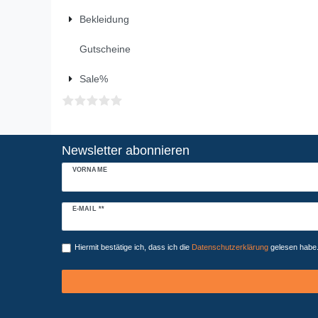
Bekleidung
Gutscheine
Sale%
Newsletter abonnieren
VORNAME
Newsletter
E-MAIL **
Honig
Hiermit bestätige ich, dass ich die
Daten­schutz­erklärung
gelesen habe. 