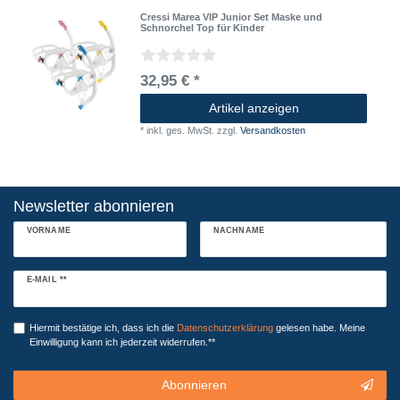
Cressi Marea VIP Junior Set Maske und
Schnorchel Top für Kinder
32,95 € *
Artikel anzeigen
*
inkl. ges. MwSt.
zzgl.
Versandkosten
Newsletter abonnieren
VORNAME
NACHNAME
Newsletter
E-MAIL **
Honig
Hiermit bestätige ich, dass ich die
Daten­schutz­erklärung
gelesen habe. Meine
Einwilligung kann ich jederzeit widerrufen.**
Abonnieren