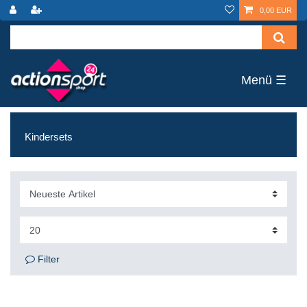
0,00 EUR
☰
Kindersets
Filter