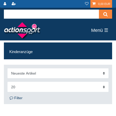
0,00 EUR
☰
Kinderanzüge
Filter