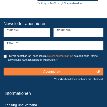
*
inkl. ges. MwSt.
zzgl.
Versandkosten
Newsletter abonnieren
VORNAME
NACHNAME
Newsletter
E-MAIL **
Honig
Hiermit bestätige ich, dass ich die
Daten­schutz­erklärung
gelesen habe. Meine
Einwilligung kann ich jederzeit widerrufen.**
Abonnieren
** Hierbei handelt es sich um ein Pflichtfeld.
Informationen
Zahlung und Versand