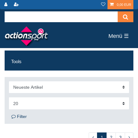
0,00 EUR
☰
Tools
Filter
1
2
3