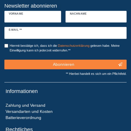
Newsletter abonnieren
VORNAME
NACHNAME
Newsletter
E-MAIL **
Honig
Hiermit bestätige ich, dass ich die
Daten­schutz­erklärung
gelesen habe. Meine
Einwilligung kann ich jederzeit widerrufen.**
Abonnieren
** Hierbei handelt es sich um ein Pflichtfeld.
Informationen
Zahlung und Versand
Versandarten und Kosten
Batterieverordnung
Rechtliches