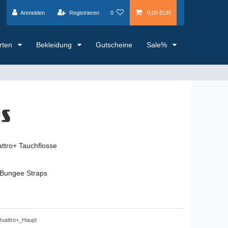
Anmelden
Registrieren
0
0,00 EUR
arten
Bekleidung
Gutscheine
Sale%
ttro+ Tauchflosse
 Bungee Straps
uattro+_Haupt