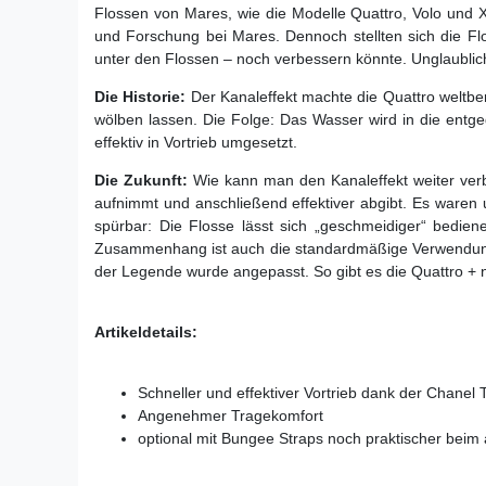
Flossen von Mares, wie die Modelle Quattro, Volo und 
und Forschung bei Mares. Dennoch stellten sich die Fl
unter den Flossen – noch verbessern könnte. Unglaublich
Die Historie:
Der Kanaleffekt machte die Quattro weltber
wölben lassen. Die Folge: Das Wasser wird in die entgeg
effektiv in Vortrieb umgesetzt.
Die Zukunft:
Wie kann man den Kanaleffekt weiter verb
aufnimmt und anschließend effektiver abgibt. Es waren 
spürbar: Die Flosse lässt sich „geschmeidiger“ bedien
Zusammenhang ist auch die standardmäßige Verwendung v
der Legende wurde angepasst. So gibt es die Quattro + 
Artikeldetails:
Schneller und effektiver Vortrieb dank der Chanel
Angenehmer Tragekomfort
optional mit Bungee Straps noch praktischer beim