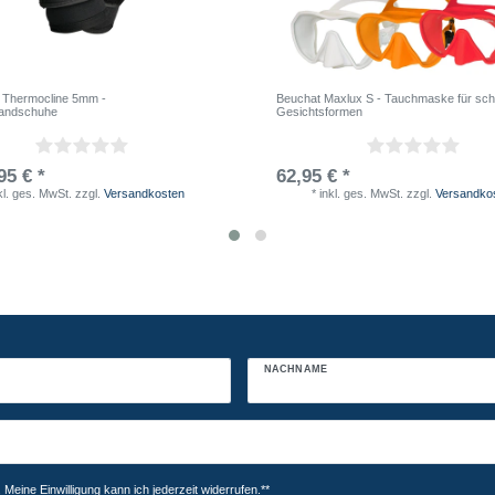
 Thermocline 5mm -
Beuchat Maxlux S - Tauchmaske für sc
andschuhe
Gesichtsformen
95 € *
62,95 € *
kl. ges. MwSt.
zzgl.
Versandkosten
*
inkl. ges. MwSt.
zzgl.
Versandko
NACHNAME
Meine Einwilligung kann ich jederzeit widerrufen.**