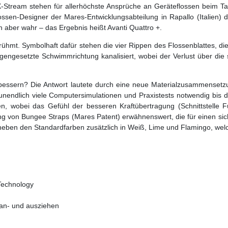
X-Stream stehen für allerhöchste Ansprüche an Geräteflossen beim Ta
ossen-Designer der Mares-Entwicklungsabteilung in Rapallo (Italien) 
 aber wahr – das Ergebnis heißt Avanti Quattro +.
ühmt. Symbolhaft dafür stehen die vier Rippen des Flossenblattes, di
engesetzte Schwimmrichtung kanalisiert, wobei der Verlust über die s
essern? Die Antwort lautete durch eine neue Materialzusammensetzun
unendlich viele Computersimulationen und Praxistests notwendig bis d
en, wobei das Gefühl der besseren Kraftübertragung (Schnittstelle Fu
on Bungee Straps (Mares Patent) erwähnenswert, die für einen sich
neben den Standardfarben zusätzlich in Weiß, Lime und Flamingo, welc
 Technology
 an- und ausziehen