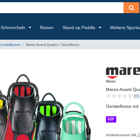
Schnorcheln
Reisen
Stand up Paddle
Weitere Sport
eräteflossen
Mares Avanti Quattro+ Tauchflosse
Mares
Mares Avanti Qua
(0)
Geräteflosse mit
VIP
Artikelnummer
MA_Q