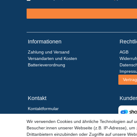
Informationen
Rechtl
Zahlung und Versand
AGB
Versandarten und Kosten
Widerruf
Batterieverordnung
Datensch
Impress
Vertrag
Kontakt
Kunde
Kontaktformular
+49 (0)6867 - 91 28 193
Wir verwenden Cookies und ähnliche Technologien auf 
shop(at)action-sport-24.de
Besucher:innen unserer Webseite (z.B. IP-Adresse), um z
Service-Zeiten:
Drittanbietern einzubinden oder Zugriffe auf unsere Webs