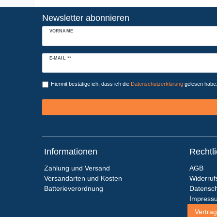
Newsletter abonnieren
VORNAME
Newsletter
E-MAIL **
Honig
Hiermit bestätige ich, dass ich die
Daten­schutz­erklärung
gelesen habe. 
Informationen
Rechtl
Zahlung und Versand
AGB
Versandarten und Kosten
Widerruf
Batterieverordnung
Datensch
Impress
Vertrag