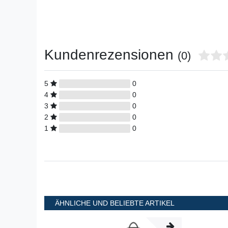
Kundenrezensionen
(0)
5
0
4
0
3
0
2
0
1
0
ÄHNLICHE UND BELIEBTE ARTIKEL