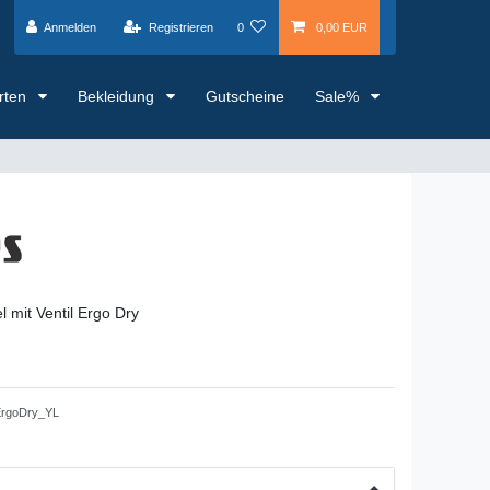
Anmelden
Registrieren
0
0,00 EUR
arten
Bekleidung
Gutscheine
Sale%
 mit Ventil Ergo Dry
rgoDry_YL