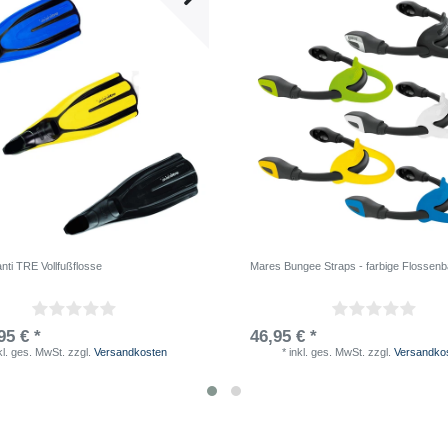
nti TRE Vollfußflosse
Mares Bungee Straps - farbige Flossen
95 € *
46,95 € *
kl. ges. MwSt.
zzgl.
Versandkosten
*
inkl. ges. MwSt.
zzgl.
Versandko