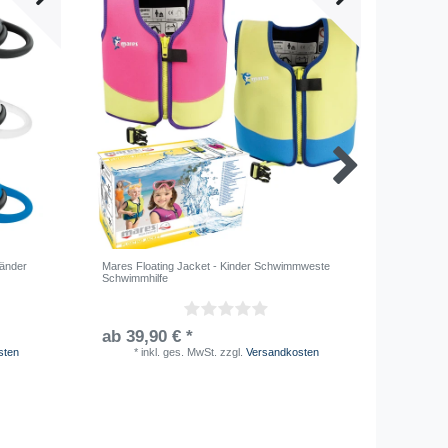
bänder
Mares Floating Jacket - Kinder Schwimmweste
Mares Sc
Schwimmhilfe
Ventil
ab 39,90 € *
ab 95,
sten
*
inkl. ges. MwSt.
zzgl.
Versandkosten
*
i