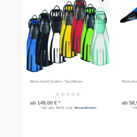
Mares Avanti Quattro+ Tauchflosse
Mares Ava
ab 149,00 € *
ab 58,
*
inkl. ges. MwSt.
zzgl.
Versandkosten
*
in