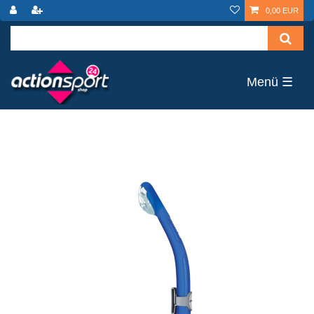
0,00 EUR
☰