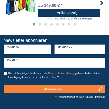
ab 149,00 € *
Artikel anzeigen
*
inkl. ges. MwSt.
zzgl.
Versandkosten
Newsletter abonnieren
VORNAME
NACHNAME
Newsletter
E-MAIL **
Honig
Hiermit bestätige ich, dass ich die
Daten­schutz­erklärung
gelesen habe. Meine
Einwilligung kann ich jederzeit widerrufen.**
Abonnieren
** Hierbei handelt es sich um ein Pflichtfeld.