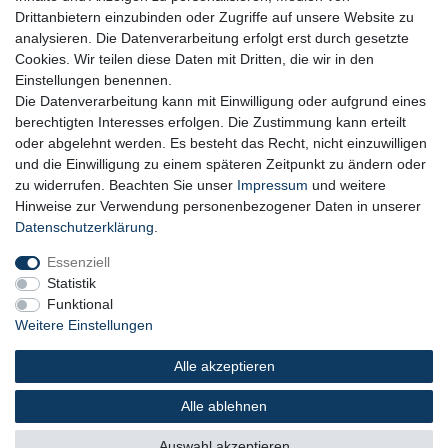
Siegel & Zertifikate
Drittanbietern einzubinden oder Zugriffe auf unsere Website zu
analysieren. Die Datenverarbeitung erfolgt erst durch gesetzte
Cookies. Wir teilen diese Daten mit Dritten, die wir in den
Einstellungen benennen.
Die Datenverarbeitung kann mit Einwilligung oder aufgrund eines
berechtigten Interesses erfolgen. Die Zustimmung kann erteilt
oder abgelehnt werden. Es besteht das Recht, nicht einzuwilligen
und die Einwilligung zu einem späteren Zeitpunkt zu ändern oder
zu widerrufen. Beachten Sie unser
Impressum
und weitere
Hinweise zur Verwendung personenbezogener Daten in unserer
SSL-Datensicherheit
Daten­schutz­erklärung
.
Essenziell
Statistik
Funktional
Weitere Einstellungen
Zur Übermittlung Ihrer persönlichen
Alle akzeptieren
Daten verwenden wir das bewährte
SSL Verschlüsselungsverfahren.
Sie erkennen das Zertifikat anhand
Alle ablehnen
des Schlosssymbols in der
Adressleiste Ihres Browsers.
Auswahl akzeptieren