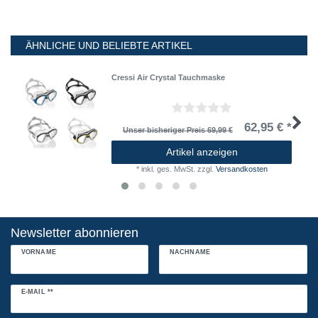
ÄHNLICHE UND BELIEBTE ARTIKEL
Cressi Air Crystal Tauchmaske
62,95 € *
Unser bisheriger Preis 69,99 €
Artikel anzeigen
*
inkl. ges. MwSt.
zzgl.
Versandkosten
Newsletter abonnieren
VORNAME
NACHNAME
Newsletter
E-MAIL **
Honig