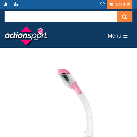
0,00 EUR
☰