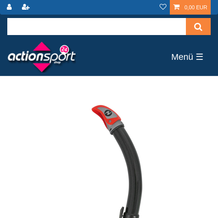
0,00 EUR
☰