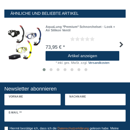
ÄHNLICHE UND BELIEBTE ARTIKEL
AquaLung *Premium* Schnorchelset - Look +
Air Silikon Ventil
73,95 € *
Artikel anzeigen
*
inkl. ges. MwSt.
zzgl.
Versandkosten
Newsletter abonnieren
VORNAME
NACHNAME
Newsletter
E-MAIL **
Honig
Hiermit bestätige ich, dass ich die
Daten­schutz­erklärung
gelesen habe. Meine