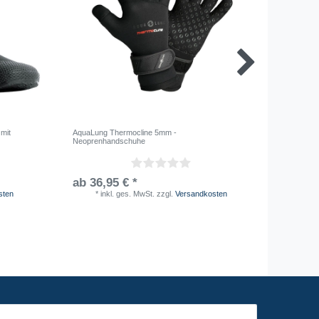
mit
AquaLung Thermocline 5mm -
AquaLung 
Neoprenhandschuhe
ab 36,95 € *
Unser 
sten
*
inkl. ges. MwSt.
zzgl.
Versandkosten
*
i