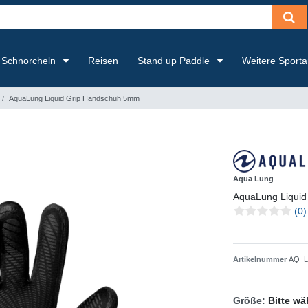
Schnorcheln
Reisen
Stand up Paddle
Weitere Sport
AquaLung Liquid Grip Handschuh 5mm
Aqua Lung
AquaLung Liqui
(0)
Artikelnummer
AQ_L
Größe:
Bitte wä