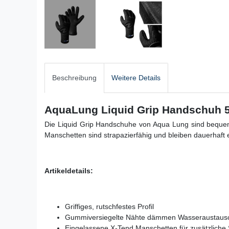
Beschreibung
Weitere Details
AquaLung Liquid Grip Handschuh
Die Liquid Grip Handschuhe von Aqua Lung sind bequem
Manschetten sind strapazierfähig und bleiben dauerhaft e
Artikeldetails:
Griffiges, rutschfestes Profil
Gummiversiegelte Nähte dämmen Wasseraustausc
Eingelassene X-Tend Manschetten für zusätzliche S