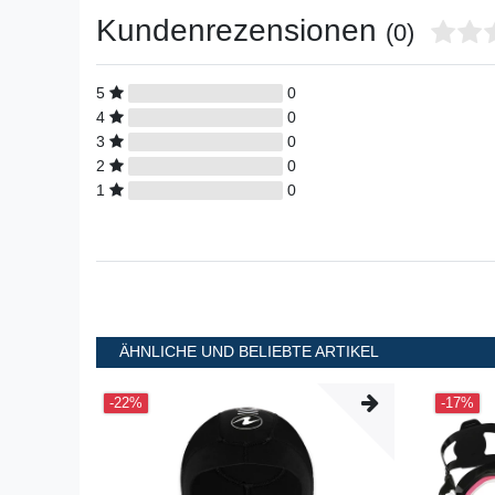
Kundenrezensionen
(0)
5
0
4
0
3
0
2
0
1
0
ÄHNLICHE UND BELIEBTE ARTIKEL
-22%
-17%