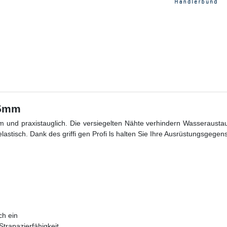
 5mm
 und praxistauglich. Die versiegelten Nähte verhindern Wasserausta
lastisch. Dank des griffi gen Profi ls halten Sie Ihre Ausrüstungsgegen
h ein
trapazierfähigkeit