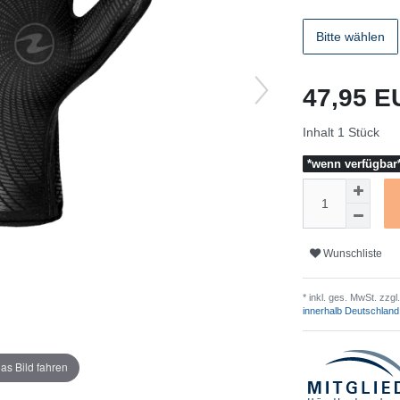
Bitte wählen
47,95 
Inhalt
1
Stück
*wenn verfügbar*
Wunschliste
* inkl. ges. MwSt. zzgl.
innerhalb Deutschland
as Bild fahren