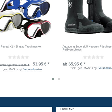
Reveal X1 - Einglas Tauchmaske
AquaLung Superzip5 Neopren Füsslinge 
Reißverschluss
53,95 € *
ab 65,95 € *
isheriger Preis 65,00 €
*
inkl. ges. MwSt.
zzgl.
Versandko
kl. ges. MwSt.
zzgl.
Versandkosten
NACHNAME