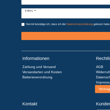
Newsletter
E-MAIL **
Honig
Hiermit bestätige ich, dass ich die
Daten­schutz­erklärung
gelesen habe. 
Informationen
Rechtl
Zahlung und Versand
AGB
Versandarten und Kosten
Widerruf
Batterieverordnung
Datensch
Impress
Vertrag
Kontakt
Kunde