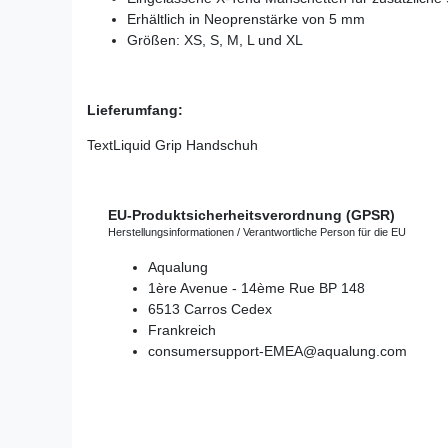
Erhältlich in Neoprenstärke von 5 mm
Größen: XS, S, M, L und XL
Lieferumfang:
TextLiquid Grip Handschuh
EU-Produktsicherheitsverordnung (GPSR)
Herstellungsinformationen / Verantwortliche Person für die EU
Aqualung
1ère Avenue - 14ème Rue
BP 148
6513
Carros Cedex
Frankreich
consumersupport-EMEA@aqualung.com