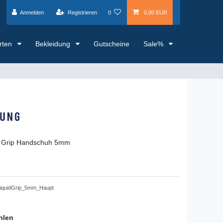
Anmelden
Registrieren
0
0,00 EUR
arten
Bekleidung
Gutscheine
Sale%
d Grip Handschuh 5mm
iquidGrip_5mm_Haupt
hlen