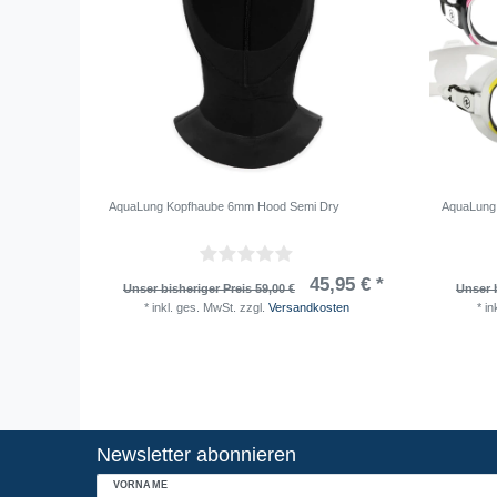
AquaLung Kopfhaube 6mm Hood Semi Dry
AquaLung 
45,95 € *
Unser bisheriger Preis 59,00 €
Unser b
*
inkl. ges. MwSt.
zzgl.
Versandkosten
*
in
Newsletter abonnieren
VORNAME