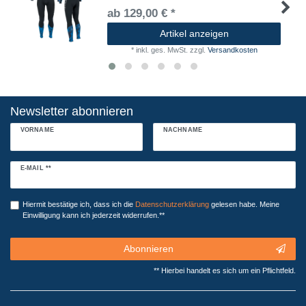
ab 129,00 € *
Artikel anzeigen
*
inkl. ges. MwSt.
zzgl.
Versandkosten
Newsletter abonnieren
VORNAME
NACHNAME
Newsletter
E-MAIL **
Honig
Hiermit bestätige ich, dass ich die
Daten­schutz­erklärung
gelesen habe. Meine
Einwilligung kann ich jederzeit widerrufen.**
Abonnieren
** Hierbei handelt es sich um ein Pflichtfeld.