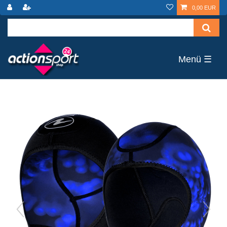
0,00 EUR
☰