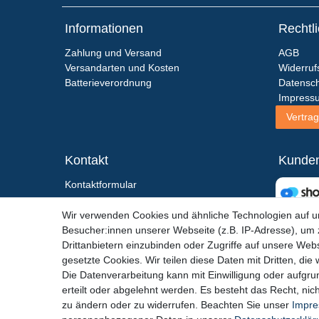
Informationen
Rechtl
Zahlung und Versand
AGB
Versandarten und Kosten
Widerruf
Batterieverordnung
Datensch
Impress
Vertrag
Kontakt
Kunde
Kontaktformular
+49 (0)6867 - 91 28 193
Wir verwenden Cookies und ähnliche Technologien auf 
shop(at)action-sport-24.de
Besucher:innen unserer Webseite (z.B. IP-Adresse), um z
Service-Zeiten:
Drittanbietern einzubinden oder Zugriffe auf unsere Webs
Do - Fr: 12:00 - 18:30 Uhr
gesetzte Cookies. Wir teilen diese Daten mit Dritten, die
Samstag: 09:00 - 14:30 Uhr
Die Datenverarbeitung kann mit Einwilligung oder aufgru
erteilt oder abgelehnt werden. Es besteht das Recht, nich
zu ändern oder zu widerrufen. Beachten Sie unser
Impr