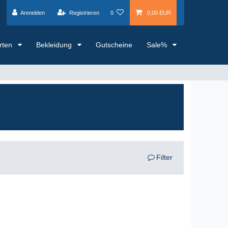
Anmelden
Registrieren
0
0,00 EUR
arten
Bekleidung
Gutscheine
Sale%
Filter