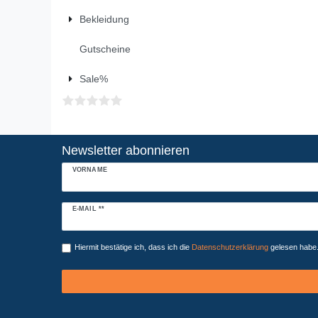
Bekleidung
Gutscheine
Sale%
Newsletter abonnieren
VORNAME
Newsletter
E-MAIL **
Honig
Hiermit bestätige ich, dass ich die
Daten­schutz­erklärung
gelesen habe. 