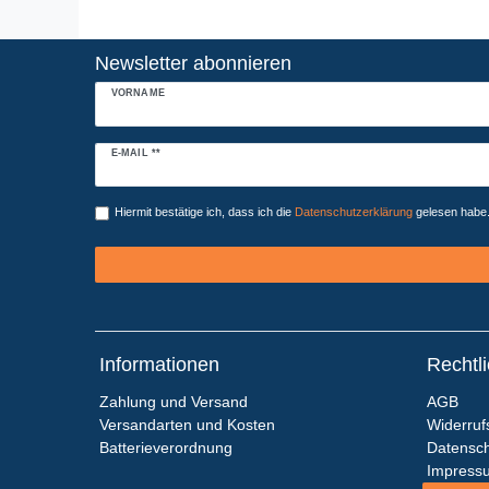
Newsletter abonnieren
VORNAME
Newsletter
E-MAIL **
Honig
Hiermit bestätige ich, dass ich die
Daten­schutz­erklärung
gelesen habe. 
Informationen
Rechtl
Zahlung und Versand
AGB
Versandarten und Kosten
Widerruf
Batterieverordnung
Datensch
Impress