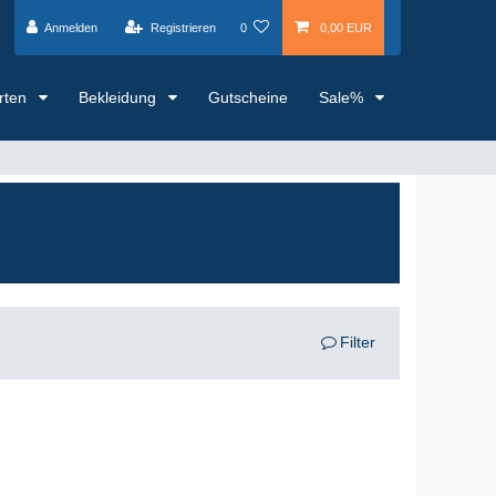
Anmelden
Registrieren
0
0,00 EUR
arten
Bekleidung
Gutscheine
Sale%
Filter