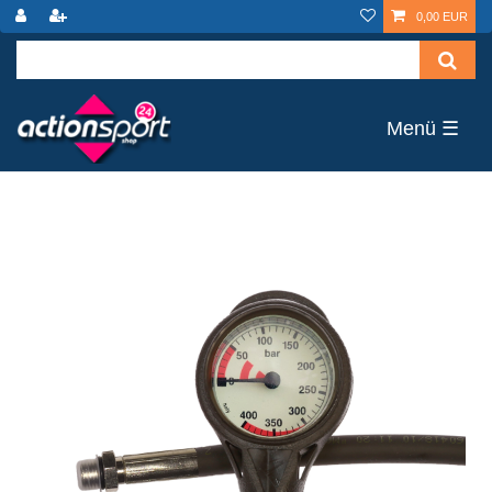
0,00 EUR
☰