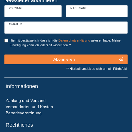
Newsletter abonnieren
VORNAME
NACHNAME
Newsletter
E-MAIL **
Honig
Hiermit bestätige ich, dass ich die
Daten­schutz­erklärung
gelesen habe. Meine
Einwilligung kann ich jederzeit widerrufen.**
Abonnieren
** Hierbei handelt es sich um ein Pflichtfeld.
Informationen
Zahlung und Versand
Versandarten und Kosten
Batterieverordnung
Rechtliches