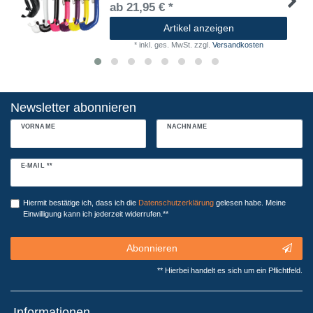
ab 21,95 € *
Artikel anzeigen
*
inkl. ges. MwSt.
zzgl.
Versandkosten
Newsletter abonnieren
VORNAME
NACHNAME
Newsletter
E-MAIL **
Honig
Hiermit bestätige ich, dass ich die
Daten­schutz­erklärung
gelesen habe. Meine
Einwilligung kann ich jederzeit widerrufen.**
Abonnieren
** Hierbei handelt es sich um ein Pflichtfeld.
Informationen