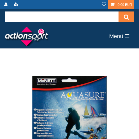
0,00 EUR
☰