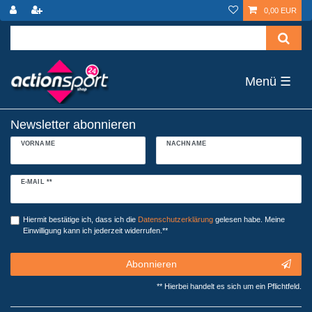
0,00 EUR
☰
Newsletter abonnieren
VORNAME
NACHNAME
Newsletter
E-MAIL **
Honig
Hiermit bestätige ich, dass ich die
Daten­schutz­erklärung
gelesen habe. Meine
Einwilligung kann ich jederzeit widerrufen.**
Abonnieren
** Hierbei handelt es sich um ein Pflichtfeld.