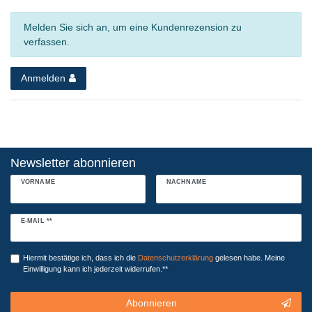
Melden Sie sich an, um eine Kundenrezension zu
verfassen.
Anmelden
Newsletter abonnieren
VORNAME
NACHNAME
Newsletter
E-MAIL **
Honig
Hiermit bestätige ich, dass ich die
Daten­schutz­erklärung
gelesen habe. Meine
Einwilligung kann ich jederzeit widerrufen.**
Abonnieren