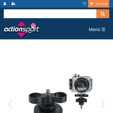
0,00 EUR
☰