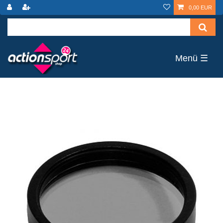
0,00 EUR
☰