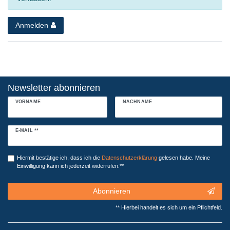
Anmelden
Newsletter abonnieren
VORNAME
NACHNAME
Newsletter
E-MAIL **
Honig
Hiermit bestätige ich, dass ich die
Daten­schutz­erklärung
gelesen habe. Meine
Einwilligung kann ich jederzeit widerrufen.**
Abonnieren
** Hierbei handelt es sich um ein Pflichtfeld.