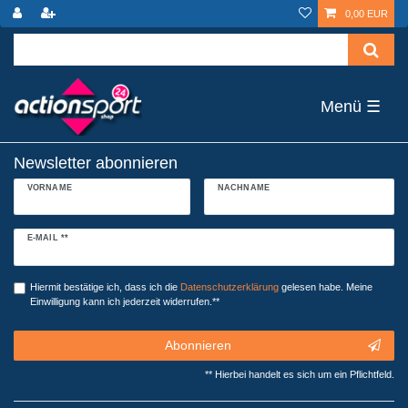
0,00 EUR
☰
Newsletter abonnieren
VORNAME
NACHNAME
Newsletter
E-MAIL **
Honig
Hiermit bestätige ich, dass ich die
Daten­schutz­erklärung
gelesen habe. Meine
Einwilligung kann ich jederzeit widerrufen.**
Abonnieren
** Hierbei handelt es sich um ein Pflichtfeld.