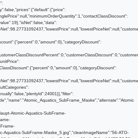
Haupt-Atomic-Aquatics-SubFrame-Maske_4.JPG","urlMiddle":"https://cdn03.plentyone.com/6xbvnvireua1/item/images/5