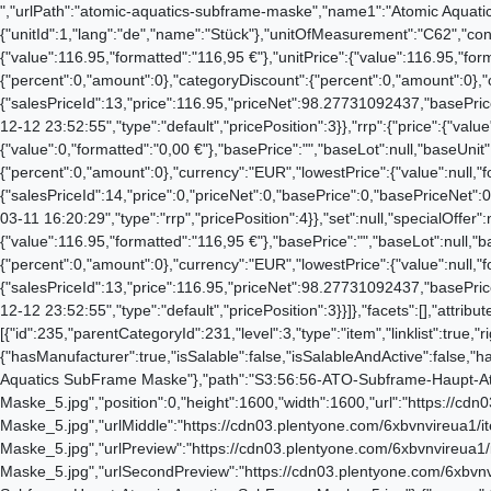
","urlPath":"atomic-aquatics-subframe-maske","name1":"Atomic Aquatics SubFrame Maske","shortDescription":"","keywords":""},"unit":{"names":{"unitId":1,"lang":"de","name":"Stück"},"unitOfMeasurement":"C62","content":1},"tags":[],"hasOrderProperties":false,"hasRequiredOrderProperty":false,"prices":{"default":{"price":{"value":116.95,"formatted":"116,95 €"},"unitPrice":{"value":116.95,"formatted":"116,95 €"},"basePrice":"","baseLot":null,"baseUnit":null,"baseSinglePrice":null,"minimumOrderQuantity":1,"contactClassDiscount":{"percent":0,"amount":0},"categoryDiscount":{"percent":0,"amount":0},"currency":"EUR","lowestPrice":{"value":null,"formatted":""},"vat":{"id":0,"value":19},"isNet":false,"data":{"salesPriceId":13,"price":116.95,"priceNet":98.27731092437,"basePrice":116.95,"basePriceNet":98.27731092437,"unitPrice":116.95,"unitPriceNet":98.27731092437,"lowestPrice":null,"lowestPriceNet":null,"customerClassDiscountPercent":0,"customerClassDiscount":0,"customerClassDiscountNet":0,"categoryDiscountPercent":0,"categoryDiscount":0,"categoryDiscountNet":0,"vatId":0,"vatValue":19,"currency":"EUR","interval":"none","conversionFactor":1,"minimumOrderQuantity":"1.00","updatedAt":"2022-12-12 23:52:55","type":"default","pricePosition":3}},"rrp":{"price":{"value":0,"formatted":"0,00 €"},"unitPrice":{"value":0,"formatted":"0,00 €"},"basePrice":"","baseLot":null,"baseUnit":null,"baseSinglePrice":null,"minimumOrderQuantity":1,"contactClassDiscount":{"percent":0,"amount":0},"categoryDiscount":{"percent":0,"amount":0},"currency":"EUR","lowestPrice":{"value":null,"formatted":""},"vat":{"id":0,"value":19},"isNet":false,"data":{"salesPriceId":14,"price":0,"priceNet":0,"basePrice":0,"basePriceNet":0,"unitPrice":0,"unitPriceNet":0,"lowestPrice":null,"lowestPriceNet":null,"customerClassDiscountPercent":0,"customerClassDiscount":0,"customerClassDiscountNet":0,"categoryDiscountPercent":0,"categoryDiscount":0,"categoryDiscountNet":0,"vatId":0,"vatValue":19,"currency":"EUR","interval":"none","conversionFactor":1,"minimumOrderQuantity":"1.00","updatedAt":"2020-03-11 16:20:29","type":"rrp","pricePosition":4}},"set":null,"specialOffer":null,"graduatedPrices":[{"price":{"value":116.95,"formatted":"116,95 €"},"unitPrice":{"value":116.95,"formatted":"116,95 €"},"basePrice":"","baseLot":null,"baseUnit":null,"baseSinglePrice":null,"minimumOrderQuantity":1,"contactClassDiscount":{"percent":0,"amount":0},"categoryDiscount":{"percent":0,"amount":0},"currency":"EUR","lowestPrice":{"value":null,"formatted":""},"vat":{"id":0,"value":19},"isNet":false,"data":{"salesPriceId":13,"price":116.95,"priceNet":98.27731092437,"basePrice":116.95,"basePriceNet":98.27731092437,"unitPrice":116.95,"unitPriceNet":98.27731092437,"lowestPrice":null,"lowestPriceNet":null,"customerClassDiscountPercent":0,"customerClassDiscount":0,"customerClassDiscountNet":0,"categoryDiscountPercent":0,"categoryDiscount":0,"categoryDiscountNet":0,"vatId":0,"vatValue":19,"currency":"EUR","interval":"none","conversionFactor":1,"minimumOrderQuantity":"1.00","updatedAt":"2022-12-12 23:52:55","type":"default","pricePosition":3}}]},"facets":[],"attributes":[]},"id":1055}]},"variationCache":{"1055":{"documents":[{"data":{"defaultCategories":[{"id":235,"parentCategoryId":231,"level":3,"type":"item","linklist":true,"right":"all","sitemap":true,"updatedAt":"2016-07-14T10:38:36+02:00","manually":false,"plentyId":24001}],"filter":{"hasManufacturer":true,"isSalable":false,"isSalableAndActive":false,"hasActiveChildren":true},"images":{"all":[{"names":{"imageId":707,"lang":"de","name":"Atomic_Aquatics_SubFrame_Maske","alternate":"Atomic Aquatics SubFrame Maske"},"path":"S3:56:56-ATO-Subframe-Haupt-Atomic-Aquatics-SubFrame-Maske_5.jpg","position":0,"height":1600,"width":1600,"url":"https://cdn03.plentyone.com/6xbvnvireua1/item/images/56/full/56-ATO-Subframe-Haupt-Atomic-Aquatics-SubFrame-Maske_5.jpg","urlMiddle":"https://cdn03.plentyone.com/6xbvnvireua1/item/images/56/middle/56-ATO-Subframe-Haupt-Atomic-Aquatics-SubFrame-Maske_5.jpg","urlPreview":"https://cdn03.plentyone.com/6xbvnvireua1/item/images/56/preview/56-ATO-Subframe-Haupt-Atomic-Aquatics-SubFrame-Maske_5.jpg","urlSecondPreview":"https://cdn03.plentyone.com/6xbvnvireua1/item/images/56/secondPreview/56-ATO-Subframe-Haupt-Atomic-Aquatics-SubFrame-Maske_5.jpg","cleanImageName":"56-ATO-Subframe-Haupt-Atomic-Aquatics-SubFrame-Maske_5.jpg"},{"names":{"imageId":735,"lang":"de","name":"Atomic_Aquatics_SubFrame_Maske","alternate":"Atomic Aquatics SubFrame Maske"},"path":"S3:56:56-ATO-Subframe-Haupt-Atomic-Aquatics-SubFrame-Maske_6.jpg","position":1,"height":1600,"width":1600,"url":"https://cdn03.plentyone.com/6xbvnvireua1/item/images/56/full/56-ATO-Subframe-Haupt-Atomic-Aquatics-SubFrame-Maske_6.jpg","urlMiddle":"https://cdn03.plentyone.com/6xbvnvireua1/item/images/56/middle/56-ATO-Subframe-Haupt-Atomic-Aquatics-SubFrame-Maske_6.jpg","urlPreview":"https://cdn03.plentyone.com/6xbvnvireua1/item/image