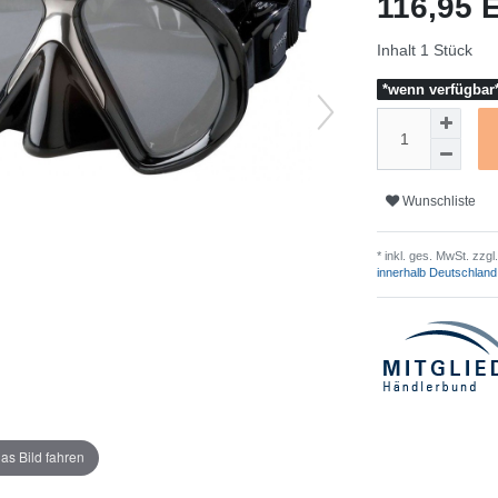
116,95
Inhalt
1
Stück
*wenn verfügbar*
Wunschliste
* inkl. ges. MwSt. zzgl.
innerhalb Deutschland
as Bild fahren