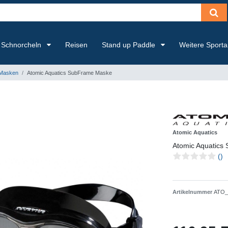
Schnorcheln
Reisen
Stand up Paddle
Weitere Sport
Masken
Atomic Aquatics SubFrame Maske
Atomic Aquatics
Atomic Aquatics
()
Artikelnummer
ATO_