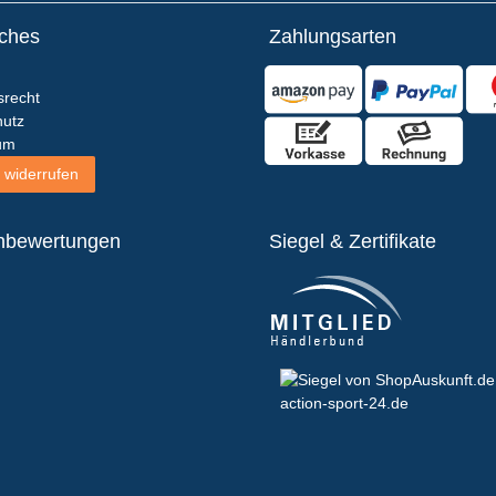
iches
Zahlungsarten
srecht
utz
um
 widerrufen
nbewertungen
Siegel & Zertifikate