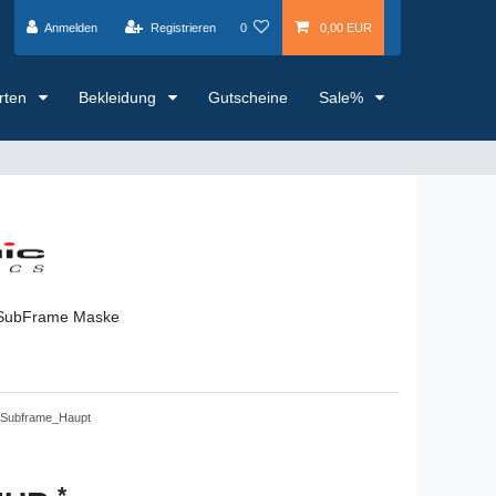
Anmelden
Registrieren
0
0,00 EUR
arten
Bekleidung
Gutscheine
Sale%
 SubFrame Maske
Subframe_Haupt
*