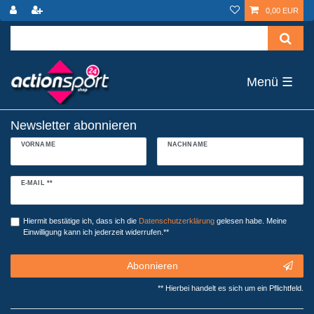
0,00 EUR
☰
Newsletter abonnieren
VORNAME
NACHNAME
Newsletter
E-MAIL **
Honig
Hiermit bestätige ich, dass ich die
Daten­schutz­erklärung
gelesen habe. Meine
Einwilligung kann ich jederzeit widerrufen.**
Abonnieren
** Hierbei handelt es sich um ein Pflichtfeld.