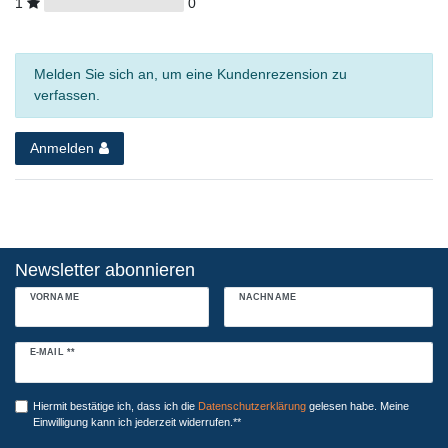
1
0
Melden Sie sich an, um eine Kundenrezension zu
verfassen.
Anmelden
Newsletter abonnieren
VORNAME
NACHNAME
Newsletter
E-MAIL **
Honig
Hiermit bestätige ich, dass ich die
Daten­schutz­erklärung
gelesen habe. Meine
Einwilligung kann ich jederzeit widerrufen.**