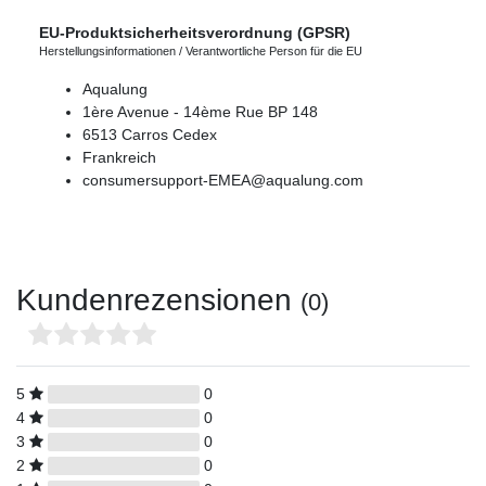
EU-Produktsicherheitsverordnung (GPSR)
Herstellungsinformationen / Verantwortliche Person für die EU
Aqualung
1ère Avenue - 14ème Rue
BP 148
6513
Carros Cedex
Frankreich
consumersupport-EMEA@aqualung.com
Kundenrezensionen
(0)
5
0
4
0
3
0
2
0