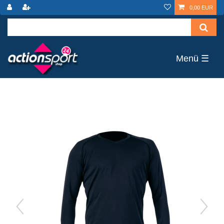
0,00 EUR
☰